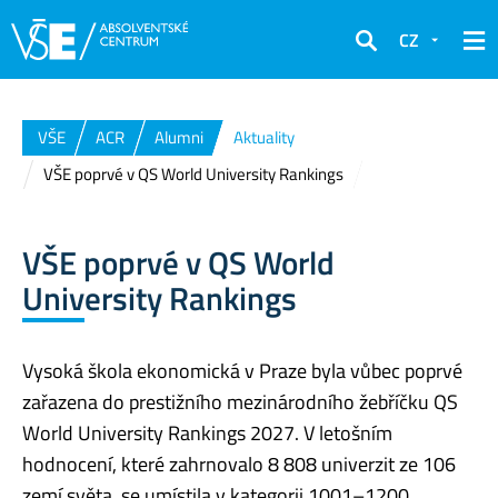
CZ
Hledat
VŠE
ACR
Alumni
Aktuality
VŠE poprvé v QS World University Rankings
VŠE poprvé v QS World
University Rankings
Vysoká škola ekonomická v Praze byla vůbec poprvé
zařazena do prestižního mezinárodního žebříčku QS
World University Rankings 2027. V letošním
hodnocení, které zahrnovalo 8 808 univerzit ze 106
zemí světa, se umístila v kategorii 1001–1200