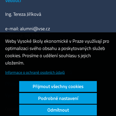
Vedoucí
Ing. Tereza Jiříková
e-mail:
alumni@vse.cz
místnost: RB 110
Weby Vysoké školy ekonomické v Praze využívají pro
optimalizaci svého obsahu a poskytovaných služeb
cookies. Prosíme o udělení souhlasu s jejich
Admin
uložením.
Cookies a ochrana osobních údajů
Informace o ochraně osobních údajů
Přístupnost webu
Přijmout všechny cookies
Vysoký kontrast
Podrobné nastavení
Copyright © 2000 - 2026 Vysoká škola ekonomická v Praze
Odmítnout