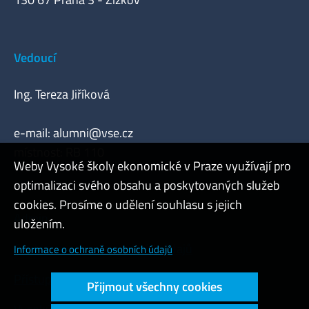
Vedoucí
Ing. Tereza Jiříková
e-mail:
alumni@vse.cz
místnost: RB 110
Weby Vysoké školy ekonomické v Praze využívají pro
optimalizaci svého obsahu a poskytovaných služeb
cookies. Prosíme o udělení souhlasu s jejich
Admin
uložením.
Cookies a ochrana osobních údajů
Informace o ochraně osobních údajů
Přístupnost webu
Přijmout všechny cookies