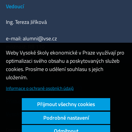
Vedoucí
Ing. Tereza Jiříková
e-mail:
alumni@vse.cz
místnost: RB 110
Weby Vysoké školy ekonomické v Praze využívají pro
optimalizaci svého obsahu a poskytovaných služeb
cookies. Prosíme o udělení souhlasu s jejich
Admin
uložením.
Cookies a ochrana osobních údajů
Informace o ochraně osobních údajů
Přístupnost webu
Přijmout všechny cookies
Vysoký kontrast
Podrobné nastavení
Copyright © 2000 - 2026 Vysoká škola ekonomická v Praze
Odmítnout