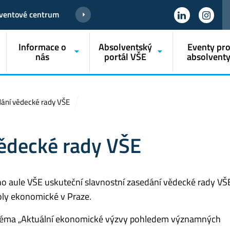
ventové centrum
Informace o
Absolventský
Eventy pr
nás
portál VŠE
absolvent
dání vědecké rady VŠE
vědecké rady VŠE
ho aule VŠE uskuteční slavnostní zasedání vědecké rady VŠ
koly ekonomické v Praze.
 téma „Aktuální ekonomické výzvy pohledem významných