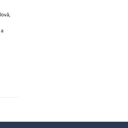
lová,
 a