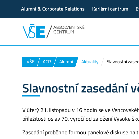
Alumni & Corporate Relations
Kariérní centrum
E
VŠE
ACR
Alumni
Aktuality
Slavnostní zase
Slavnostní zasedání 
V úterý 21. listopadu v 16 hodin se ve Vencovské
příležitosti oslav 70. výročí od založení Vysoké š
Zasedání proběhne formou panelové diskuse na