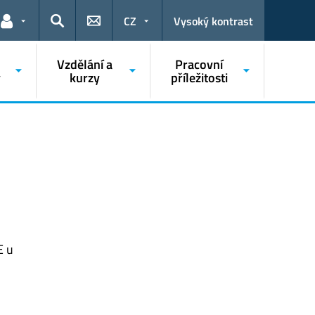
CZ
Vysoký kontrast
Odkazy pro uživatele
Hledat
o
Vzdělání a
Pracovní
y
kurzy
příležitosti
E u