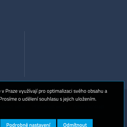
 Praze využívají pro optimalizaci svého obsahu a
rosíme o udělení souhlasu s jejich uložením.
sobních údajů
Přístupnost webu
Vysoký kontrast
Podrobné nastavení
Odmítnout