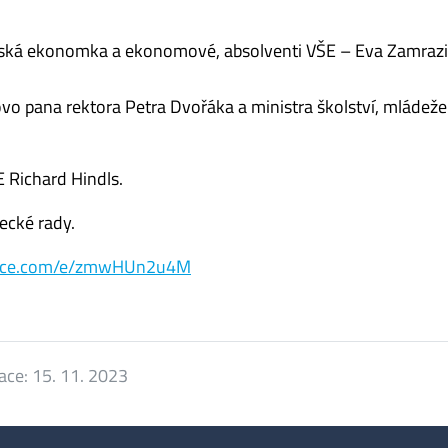
česká ekonomka a ekonomové, absolventi VŠE – Eva Zamrazi
vo pana rektora Petra Dvořáka a ministra školství, mládeže
 Richard Hindls.
ecké rady.
office.com/e/zmwHUn2u4M
zace:
15. 11. 2023