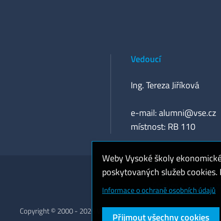
Vedoucí
Ing. Tereza Jiříková
e-mail:
alumni@vse.cz
místnost: RB 110
Weby Vysoké školy ekonomické v
poskytovaných služeb cookies. P
Cookies a ochrana o
Informace o ochraně osobních údajů
Copyright © 2000 - 2026 Vysoká škola ekonomická v Praze
Přijmout všechny cookies