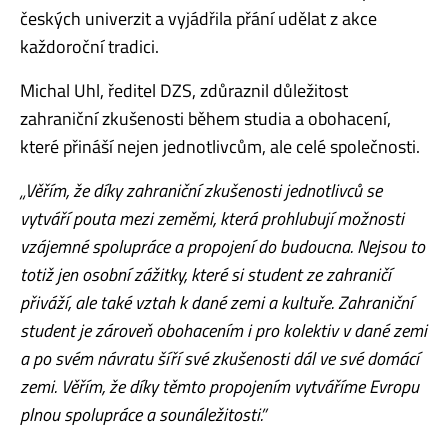
českých univerzit a vyjádřila přání udělat z akce
každoroční tradici.
Michal Uhl, ředitel DZS, zdůraznil důležitost
zahraniční zkušenosti během studia a obohacení,
které přináší nejen jednotlivcům, ale celé společnosti.
„Věřím, že díky zahraniční zkušenosti jednotlivců se
vytváří pouta mezi zeměmi, která prohlubují možnosti
vzájemné spolupráce a propojení do budoucna. Nejsou to
totiž jen osobní zážitky, které si student ze zahraničí
přiváží, ale také vztah k dané zemi a kultuře. Zahraniční
student je zároveň obohacením i pro kolektiv v dané zemi
a po svém návratu šíří své zkušenosti dál ve své domácí
zemi. Věřím, že díky těmto propojením vytváříme Evropu
plnou spolupráce a sounáležitosti.”