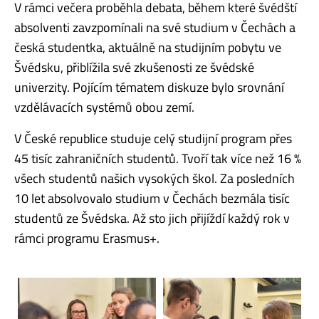
V rámci večera proběhla debata, během které švédští
absolventi zavzpomínali na své studium v Čechách a
česká studentka, aktuálně na studijním pobytu ve
Švédsku, přiblížila své zkušenosti ze švédské
univerzity. Pojícím tématem diskuze bylo srovnání
vzdělávacích systémů obou zemí.
V České republice studuje celý studijní program přes
45 tisíc zahraničních studentů. Tvoří tak více než 16 %
všech studentů našich vysokých škol. Za posledních
10 let absolvovalo studium v Čechách bezmála tisíc
studentů ze Švédska. Až sto jich přijíždí každý rok v
rámci programu Erasmus+.