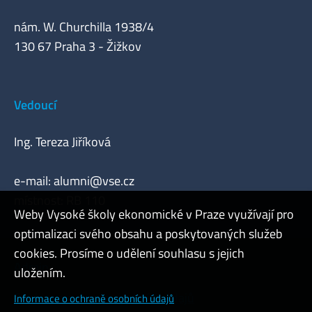
nám. W. Churchilla 1938/4
130 67 Praha 3 - Žižkov
Vedoucí
Ing. Tereza Jiříková
e-mail:
alumni@vse.cz
místnost: RB 110
Weby Vysoké školy ekonomické v Praze využívají pro
optimalizaci svého obsahu a poskytovaných služeb
cookies. Prosíme o udělení souhlasu s jejich
Admin
uložením.
Cookies a ochrana osobních údajů
Informace o ochraně osobních údajů