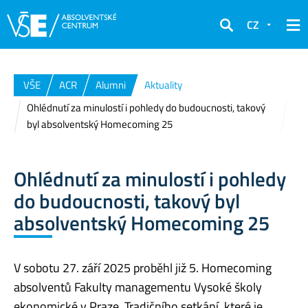
CZ
Hledat
VŠE
ACR
Alumni
Aktuality
Ohlédnutí za minulostí i pohledy do budoucnosti, takový
byl absolventský Homecoming 25
Ohlédnutí za minulostí i pohledy
do budoucnosti, takový byl
absolventský Homecoming 25
V sobotu 27. září 2025 proběhl již 5. Homecoming
absolventů Fakulty managementu Vysoké školy
ekonomické v Praze. Tradičního setkání, které je