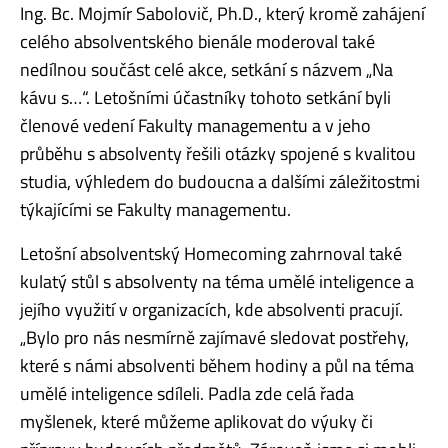
Ing. Bc. Mojmír Sabolovič, Ph.D., který kromě zahájení
celého absolventského bienále moderoval také
nedílnou součást celé akce, setkání s názvem „Na
kávu s…“. Letošními účastníky tohoto setkání byli
členové vedení Fakulty managementu a v jeho
průběhu s absolventy řešili otázky spojené s kvalitou
studia, výhledem do budoucna a dalšími záležitostmi
týkajícími se Fakulty managementu.
Letošní absolventský Homecoming zahrnoval také
kulatý stůl s absolventy na téma umělé inteligence a
jejího využití v organizacích, kde absolventi pracují.
„Bylo pro nás nesmírně zajímavé sledovat postřehy,
které s námi absolventi během hodiny a půl na téma
umělé inteligence sdíleli. Padla zde celá řada
myšlenek, které můžeme aplikovat do výuky či