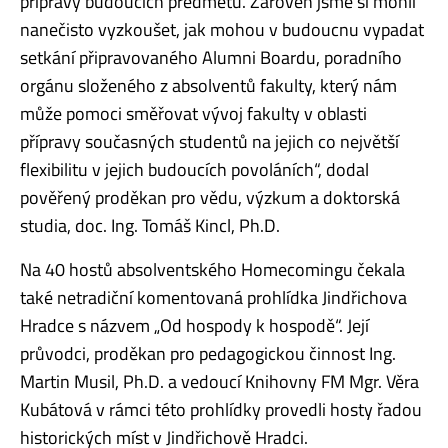
přípravy budoucích předmětů. Zároveň jsme si mohli
nanečisto vyzkoušet, jak mohou v budoucnu vypadat
setkání připravovaného Alumni Boardu, poradního
orgánu složeného z absolventů fakulty, který nám
může pomoci směřovat vývoj fakulty v oblasti
přípravy současných studentů na jejich co největší
flexibilitu v jejich budoucích povoláních“, dodal
pověřený proděkan pro vědu, výzkum a doktorská
studia, doc. Ing. Tomáš Kincl, Ph.D.
Na 40 hostů absolventského Homecomingu čekala
také netradiční komentovaná prohlídka Jindřichova
Hradce s názvem „Od hospody k hospodě“. Její
průvodci, proděkan pro pedagogickou činnost Ing.
Martin Musil, Ph.D. a vedoucí Knihovny FM Mgr. Věra
Kubátová v rámci této prohlídky provedli hosty řadou
historických míst v Jindřichově Hradci.