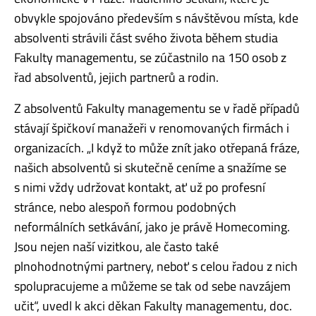
obvykle spojováno především s návštěvou místa, kde
absolventi strávili část svého života během studia
Fakulty managementu, se zúčastnilo na 150 osob z
řad absolventů, jejich partnerů a rodin.
Z absolventů Fakulty managementu se v řadě případů
stávají špičkoví manažeři v renomovaných firmách i
organizacích. „I když to může znít jako otřepaná fráze,
našich absolventů si skutečně ceníme a snažíme se
s nimi vždy udržovat kontakt, ať už po profesní
stránce, nebo alespoň formou podobných
neformálních setkávání, jako je právě Homecoming.
Jsou nejen naší vizitkou, ale často také
plnohodnotnými partnery, neboť s celou řadou z nich
spolupracujeme a můžeme se tak od sebe navzájem
učit“, uvedl k akci děkan Fakulty managementu, doc.