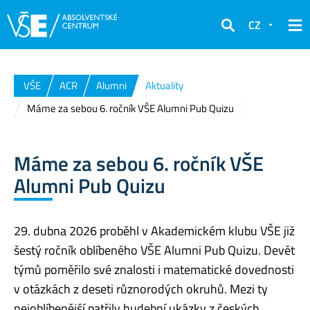
CZ
Hledat
VŠE
ACR
Alumni
Aktuality
Máme za sebou 6. ročník VŠE Alumni Pub Quizu
Máme za sebou 6. ročník VŠE
Alumni Pub Quizu
29. dubna 2026 proběhl v Akademickém klubu VŠE již
šestý ročník oblíbeného VŠE Alumni Pub Quizu. Devět
týmů poměřilo své znalosti i matematické dovednosti
v otázkách z deseti různorodých okruhů. Mezi ty
nejoblíbenější patřily hudební ukázky z českých