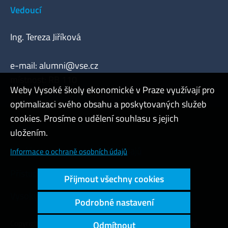
Vedoucí
Ing. Tereza Jiříková
e-mail:
alumni@vse.cz
místnost: RB 110
Weby Vysoké školy ekonomické v Praze využívají pro
optimalizaci svého obsahu a poskytovaných služeb
cookies. Prosíme o udělení souhlasu s jejich
Admin
uložením.
Cookies a ochrana osobních údajů
Informace o ochraně osobních údajů
Přístupnost webu
Přijmout všechny cookies
Vysoký kontrast
Podrobné nastavení
Copyright © 2000 - 2026 Vysoká škola ekonomická v Praze
Odmítnout