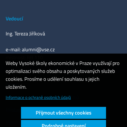
Vedoucí
Ing. Tereza Jiříková
e-mail:
alumni@vse.cz
místnost: RB 110
Weby Vysoké školy ekonomické v Praze využívají pro
optimalizaci svého obsahu a poskytovaných služeb
cookies. Prosíme o udělení souhlasu s jejich
Admin
uložením.
Cookies a ochrana osobních údajů
Informace o ochraně osobních údajů
Přístupnost webu
Přijmout všechny cookies
Vysoký kontrast
Podrobné nastavení