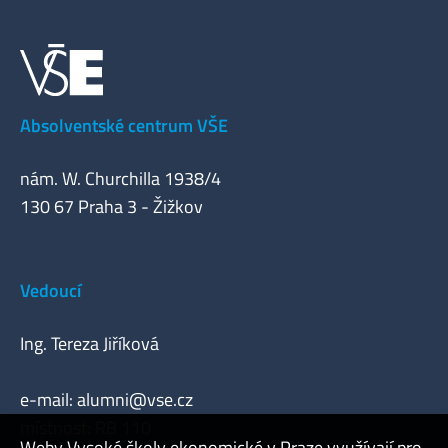
Absolventské centrum VŠE
nám. W. Churchilla 1938/4
130 67 Praha 3 - Žižkov
Vedoucí
Ing. Tereza Jiříková
e-mail:
alumni@vse.cz
místnost: RB 110
Weby Vysoké školy ekonomické v Praze využívají pro