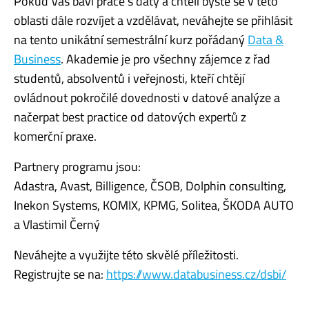
Pokud Vás baví práce s daty a chtěli byste se v této
oblasti dále rozvíjet a vzdělávat, neváhejte se přihlásit
na tento unikátní semestrální kurz pořádaný
Data &
Business
. Akademie je pro všechny zájemce z řad
studentů, absolventů i veřejnosti, kteří chtějí
ovládnout pokročilé dovednosti v datové analýze a
načerpat best practice od datových expertů z
komerční praxe.
Partnery programu jsou:
Adastra, Avast, Billigence, ČSOB, Dolphin consulting,
Inekon Systems, KOMIX, KPMG, Solitea, ŠKODA AUTO
a Vlastimil Černý
Neváhejte a využijte této skvělé příležitosti.
Registrujte se na:
https://www.databusiness.cz/dsbi/