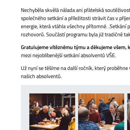
Nechyběla skvělá nálada ani přátelská soutěživost
společného setkání a příležitosti strávit čas v př
energie, která vtáhla všechny přítomné. .Setkání 
rozhovorů. Součástí programu byla již tradičně t
Gratulujeme vítěznému týmu a děkujeme všem, kte
mezi nejoblíbenější setkání absolventů VŠE.
Už nyní se těšíme na další ročník, který proběhn
našich absolventů.