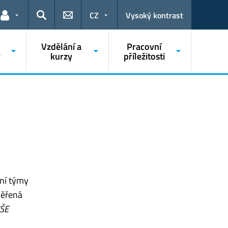
CZ
Vysoký kontrast
Odkazy pro uživatele
Hledat
o
Vzdělání a
Pracovní
y
kurzy
příležitosti
žní týmy
měřená
VŠE