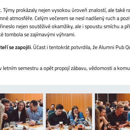
. Týmy prokázaly nejen vysokou úroveň znalostí, ale také r
íjemné atmosféře. Celým večerem se nesl nadšený ruch a pozi
přineslo nejen soutěživé okamžiky, ale i spoustu smíchu a p
aké tombola se zajímavými výhrami.
ří se zapojili
.
Účast i tentokrát potvrdila, že Alumni Pub Qu
e v letním semestru a opět propojí zábavu, vědomosti a komu