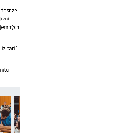
adost ze
tivní
říjemných
iz patří
nitu