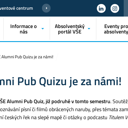
ventové centrum
Informace o
Absolventský
Eventy pr
nás
portál VŠE
absolvent
E Alumni Pub Quizu je za námi!
mni Pub Quizu je za námi!
ŠE Alumni Pub Quiz, již podruhé v tomto semestru
. Soutě
 poznávání písní či filmů obrácených naruby, přes témata za
ní českých řek na slepé mapě či otázky o podcastu
Titulem 