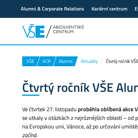
Alumni & Corporate Relations
Kariérní centrum
E
VŠE
ACR
Alumni
Aktuality
Čtvrtý ročník VŠ
Čtvrtý ročník VŠE Alu
Ve čtvrtek 27. listopadu
proběhla oblíbená akce V
se utkaly v otázkách z nejrůznějších oblastí – od
na Evropskou unii, Vánoce, až po určování umístě
začíná
.