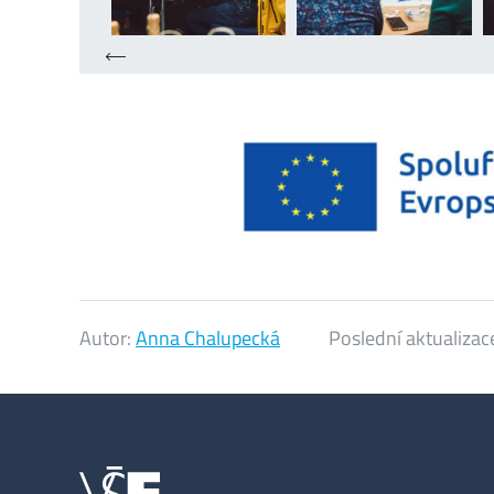
Autor:
Anna Chalupecká
Poslední aktualizac