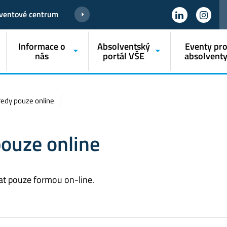
ventové centrum
Informace o
Absolventský
Eventy pr
nás
portál VŠE
absolvent
ředy pouze online
pouze online
at pouze formou on-line.