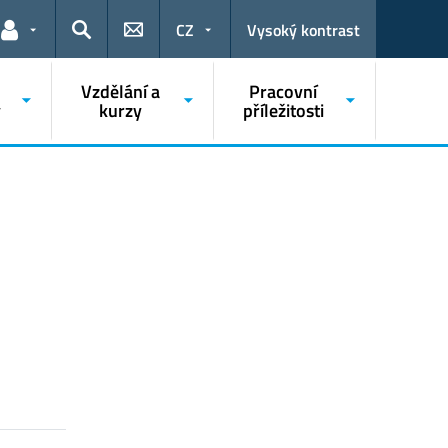
CZ
Vysoký kontrast
Odkazy pro uživatele
Hledat
o
Vzdělání a
Pracovní
y
kurzy
příležitosti