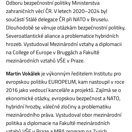
Odboru bezpečnostní politiky Ministerstva
zahraničních věcí ČR. V letech 2020–2024 byl
součástí Stálé delegace ČR při NATO v Bruselu.
Dlouhodobě se věnuje otázkám bezpečnostní politiky,
Severoatlantické aliance a problematice hybridních
hrozeb. Vystudoval Mezinárodní vztahy a diplomacii
na College of Europe v Bruggách a Fakultě
mezinárodních vztahů VŠE v Praze.
Martin Vokálek
je výkonným ředitelem Institutu pro
evropskou politiku EUROPEUM, kam nastoupil v roce
2016 jako vedoucí kanceláře a projektů. Zajímá se o
ekonomické otázky, evropskou bezpečnost a NATO,
hybridní hrozby, válečné zločiny a problematiku
mezinárodního práva. Vystudoval obor mezinárodní
politika a diplomacie na Fakultě mezinárodních
vztahů VŠE v Praze a MBA program na Zurich