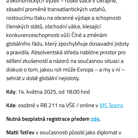
a ekonomických výzev – ruské válce v Ukrajině,
zásadní proměně transatlantických vztahů,
rostoucímu tlaku na obranné výdaje a schopnosti
členských států, obchodní válce, klesající
konkurenceschopnosti vůči Číně a změnám
globálního řádu, který zpochybňuje dosavadní jistoty
a pravidla. Absolventská středa nabídne prostor pro
sdílení zkušeností a názorů na současnou situaci a
diskusi o tom, jakou roli může Evropa – a my v ní –
sehrát v době globální nejistoty.
Kdy
: 14. května 2025, od 18:00 hod
Kde
: osobně v RB 211 na VŠE / online v
MS Teams
Nutná bezplatná registrace předem
zde
.
Matti Tetřev
v současnosti působí jako diplomat v