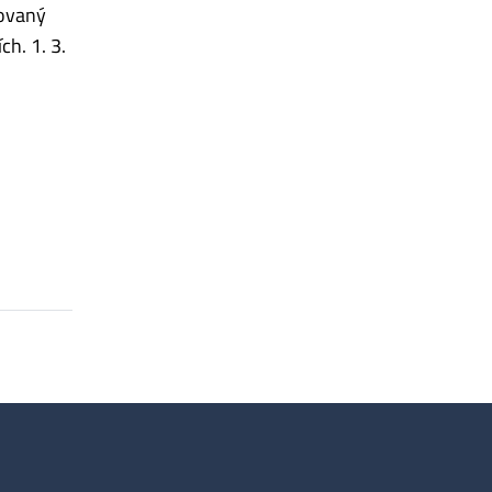
vovaný
h. 1. 3.