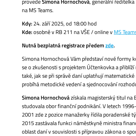
provede
Simona Hornochová
, generální ředitelk
na MS Teams.
Kdy:
24. září 2025, od 18:00 hod
Kde:
osobně v RB 211 na VŠE / online v
MS Team
Nutná bezplatná registrace předem
zde
.
Simona Hornochová Vám představí nové formy kom
se o zkušenosti s projektem Účtenkovka a přiblíž
také, jak se při správě daní uplatňují matematické 
probíhá metodické vedení a sjednocování rozhodo
Simona Hornochová
získala magisterský titul na
studovala obor finanční podnikání. V letech 199
2001 zde z pozice manažerky řídila poradenské tý
2015 zastávala funkci náměstkyně ministra financí 
oblast daní v souvislosti s přípravou zákona o 