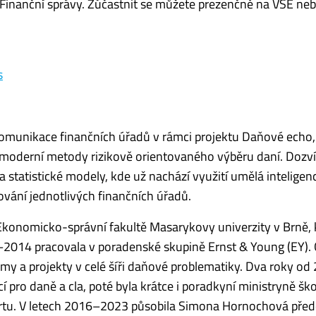
a Finanční správy. Zúčastnit se můžete prezenčně na VŠE ne
s
unikace finančních úřadů v rámci projektu Daňové echo,
í moderní metody rizikově orientovaného výběru daní. Dozví
a statistické modely, kde už nachází využití umělá inteligenc
vání jednotlivých finančních úřadů.
 Ekonomicko-správní fakultě Masarykovy univerzity v Brně,
6–2014 pracovala v poradenské skupině Ernst & Young (EY).
my a projekty v celé šíři daňové problematiky. Dva roky o
pro daně a cla, poté byla krátce i poradkyní ministryně ško
sportu. V letech 2016–2023 působila Simona Hornochová pře