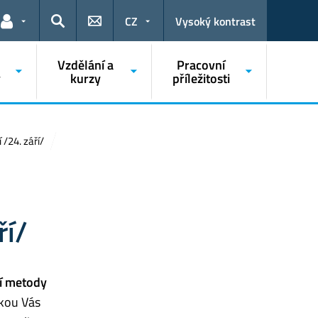
CZ
Vysoký kontrast
Odkazy pro uživatele
Hledat
o
Vzdělání a
Pracovní
y
kurzy
příležitosti
/24. září/
ří/
ní metody
škou Vás