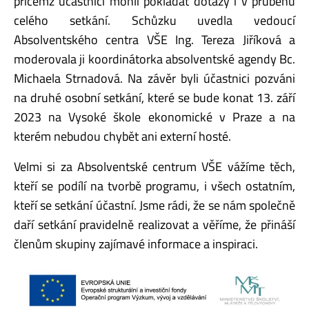
přičemž účastnici mohli pokládat dotazy i v průběhu
celého setkání. Schůzku uvedla vedoucí
Absolventského centra VŠE Ing. Tereza Jiříková a
moderovala ji koordinátorka absolventské agendy Bc.
Michaela Strnadová. Na závěr byli účastnici pozváni
na druhé osobní setkání, které se bude konat 13. září
2023 na Vysoké škole ekonomické v Praze a na
kterém nebudou chybět ani externí hosté.
Velmi si za Absolventské centrum VŠE vážíme těch,
kteří se podílí na tvorbě programu, i všech ostatním,
kteří se setkání účastní. Jsme rádi, že se nám společně
daří setkání pravidelně realizovat a věříme, že přináší
členům skupiny zajímavé informace a inspiraci.