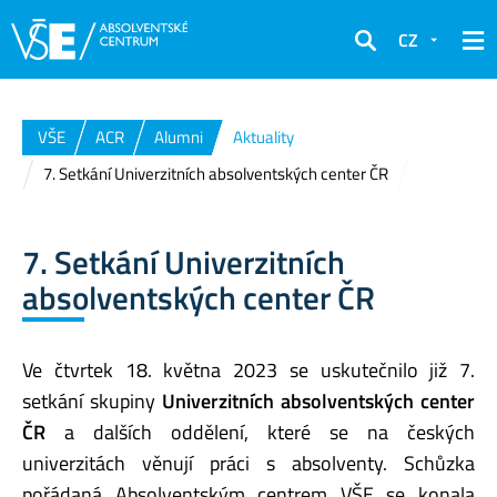
CZ
Hledat
VŠE
ACR
Alumni
Aktuality
7. Setkání Univerzitních absolventských center ČR
7. Setkání Univerzitních
absolventských center ČR
Ve čtvrtek 18. května 2023 se uskutečnilo již 7.
setkání skupiny
Univerzitních absolventských
center
ČR
a dalších oddělení, které se na českých
univerzitách věnují práci s absolventy. Schůzka
pořádaná Absolventským centrem VŠE se konala