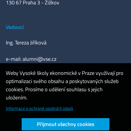
130 67 Praha 3 - Žižkov
Vedoucí
Ing. Tereza Jiříková
e-mail:
alumni@vse.cz
místnost: RB 110
Weby Vysoké školy ekonomické v Praze využívají pro
optimalizaci svého obsahu a poskytovaných služeb
cookies. Prosíme o udělení souhlasu s jejich
Admin
uložením.
Cookies a ochrana osobních údajů
Informace o ochraně osobních údajů
Přístupnost webu
Přijmout všechny cookies