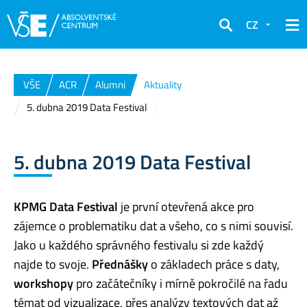
CZ
Hledat
VŠE
ACR
Alumni
Aktuality
5. dubna 2019 Data Festival
5. dubna 2019 Data Festival
KPMG Data Festival
je první otevřená akce pro
zájemce o problematiku dat a všeho, co s nimi souvisí.
Jako u každého správného festivalu si zde každý
najde to svoje.
Přednášky
o základech práce s daty,
workshopy
pro začátečníky i mírně pokročilé na řadu
témat od vizualizace, přes analýzy textových dat až