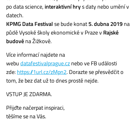
po data science,
interaktivní hry
s daty nebo umění v
datech.
KPMG Data Festival
se bude konat
5. dubna 2019
na
půdě Vysoké školy ekonomické v Praze v
Rajské
budově
na Žižkově.
Více informací najdete na
webu
datafestivalprague.cz
nebo ve FB události
zde:
https://1url.cz/zMpn2
. Dorazte se přesvědčit o
tom, že bez dat už to dnes prostě nejde.
VSTUP JE ZDARMA.
Přijďte načerpat inspiraci,
těšíme se na Vás.