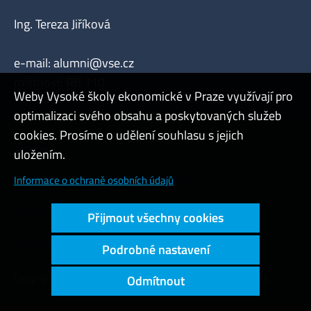
Ing. Tereza Jiříková
e-mail:
alumni@vse.cz
místnost: RB 110
Weby Vysoké školy ekonomické v Praze využívají pro
optimalizaci svého obsahu a poskytovaných služeb
cookies. Prosíme o udělení souhlasu s jejich
Admin
uložením.
Cookies a ochrana osobních údajů
Informace o ochraně osobních údajů
Přístupnost webu
Přijmout všechny cookies
Vysoký kontrast
Podrobné nastavení
Copyright © 2000 - 2026 Vysoká škola ekonomická v Praze
Odmítnout