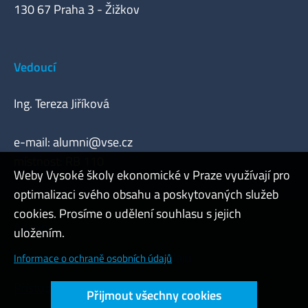
130 67 Praha 3 - Žižkov
Vedoucí
Ing. Tereza Jiříková
e-mail:
alumni@vse.cz
místnost: RB 110
Weby Vysoké školy ekonomické v Praze využívají pro
optimalizaci svého obsahu a poskytovaných služeb
cookies. Prosíme o udělení souhlasu s jejich
Admin
uložením.
Cookies a ochrana osobních údajů
Informace o ochraně osobních údajů
Přístupnost webu
Přijmout všechny cookies